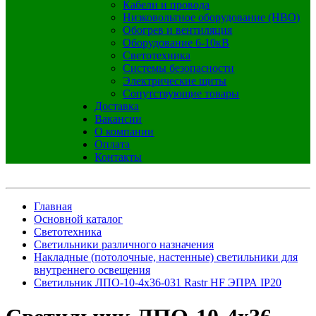
Кабели и провода
Низковольтное оборудование (НВО)
Обогрев и вентиляция
Оборудование 6-10кВ
Светотехника
Системы безопасности
Электрические щиты
Сопутствующие товары
Доставка
Вакансии
О компании
Оплата
Контакты
Главная
Основной каталог
Светотехника
Светильники различного назначения
Накладные (потолочные, настенные) светильники для
внутреннего освещения
Светильник ЛПО-10-4х36-031 Rastr HF ЭПРА IP20