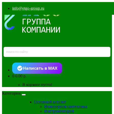
info@etgo-group.ru
Написать в MAX
0
0.00 р.
В корзине пусто!
Категории
Основной каталог
Инженерная сантехника
Инструментарий