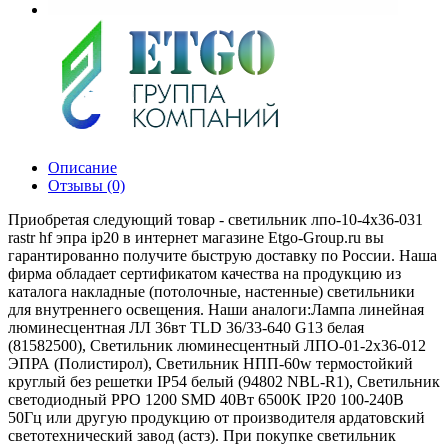
Описание
Отзывы (0)
Приобретая следующий товар - светильник лпо-10-4х36-031
rastr hf эпра ip20 в интернет магазине Etgo-Group.ru вы
гарантированно получите быструю доставку по России. Наша
фирма обладает сертификатом качества на продукцию из
каталога накладные (потолочные, настенные) светильники
для внутреннего освещения. Наши аналоги:Лампа линейная
люминесцентная ЛЛ 36вт TLD 36/33-640 G13 белая
(81582500), Светильник люминесцентный ЛПО-01-2х36-012
ЭПРА (Полистирол), Светильник НПП-60w термостойкий
круглый без решетки IP54 белый (94802 NBL-R1), Светильник
светодиодный PPO 1200 SMD 40Вт 6500K IP20 100-240В
50Гц или другую продукцию от производителя ардатовский
светотехнический завод (астз). При покупке светильник