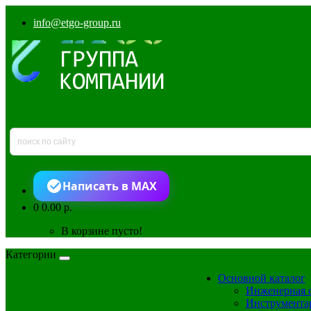
info@etgo-group.ru
Написать в MAX
0
0.00 р.
В корзине пусто!
Категории
Основной каталог
Инженерная 
Инструмента