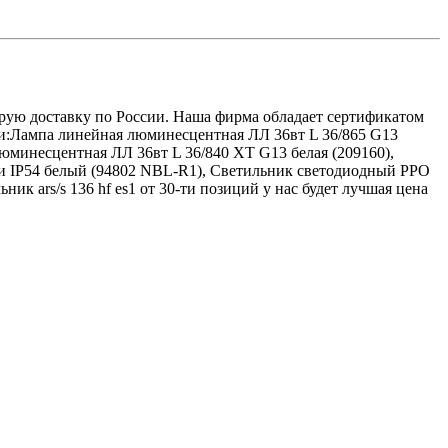
струю доставку по России. Наша фирма обладает сертификатом
ги:Лампа линейная люминесцентная ЛЛ 36вт L 36/865 G13
юминесцентная ЛЛ 36вт L 36/840 XT G13 белая (209160),
 IP54 белый (94802 NBL-R1), Светильник светодиодный PPO
 ars/s 136 hf es1 от 30-ти позиций у нас будет лучшая цена