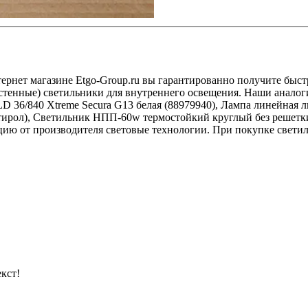
интернет магазине Etgo-Group.ru вы гарантированно получите бы
астенные) светильники для внутреннего освещения. Наши анало
 36/840 Xtreme Secura G13 белая (88979940), Лампа линейная л
рол), Светильник НПП-60w термостойкий круглый без решетки
 от производителя световые технологии. При покупке светильник
кст!