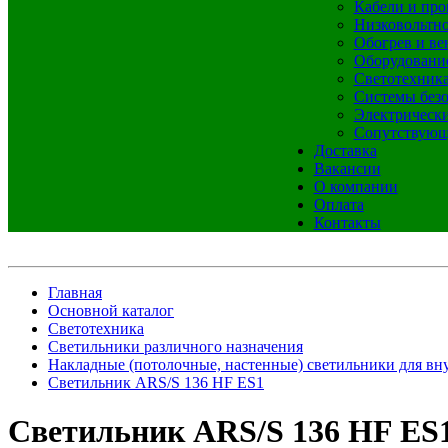
Кабели и про
Низковольтно
Обогрев и ве
Оборудовани
Светотехник
Системы без
Электрическ
Сопутствующ
Доставка
Вакансии
О компании
Оплата
Контакты
Главная
Основной каталог
Светотехника
Светильники различного назначения
Накладные (потолочные, настенные) светильники для вн
Светильник ARS/S 136 HF ES1
Светильник ARS/S 136 HF ES