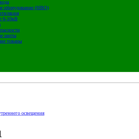
вода
е оборудование (НВО)
нтиляция
е 6-10кВ
а
опасности
ие щиты
ие товары
утреннего освещения
1