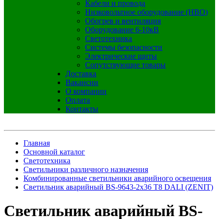
Кабели и провода
Низковольтное оборудование (НВО)
Обогрев и вентиляция
Оборудование 6-10кВ
Светотехника
Системы безопасности
Электрические щиты
Сопутствующие товары
Доставка
Вакансии
О компании
Оплата
Контакты
Главная
Основной каталог
Светотехника
Светильники различного назначения
Комбинированные светильники аварийного освещения
Светильник аварийный BS-9643-2х36 Т8 DALI (ZENIT)
Светильник аварийный BS-