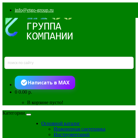
info@etgo-group.ru
Написать в MAX
0
0.00 р.
В корзине пусто!
Категории
Основной каталог
Инженерная сантехника
Инструментарий