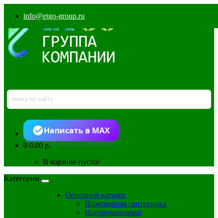
info@etgo-group.ru
Написать в MAX
0
0.00 р.
В корзине пусто!
Категории
Основной каталог
Инженерная сантехника
Инструментарий