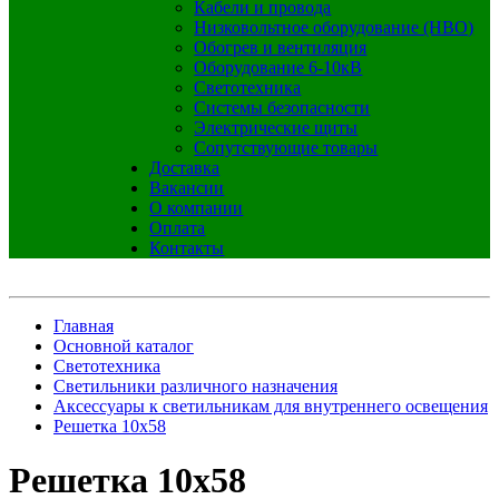
Кабели и провода
Низковольтное оборудование (НВО)
Обогрев и вентиляция
Оборудование 6-10кВ
Светотехника
Системы безопасности
Электрические щиты
Сопутствующие товары
Доставка
Вакансии
О компании
Оплата
Контакты
Главная
Основной каталог
Светотехника
Светильники различного назначения
Аксессуары к светильникам для внутреннего освещения
Решетка 10х58
Решетка 10х58