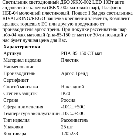
Светильник светодиодный ДБО ЖКХ-002 LED 10Вт анти
андальный с ключом (ЖКХ-002 матовый шар), Плафон к
НББ-04 молочный пластиковый, Подвес 1.5м для светильника
RIVAL/RING/REGO чашечка крепления элемента, Комплект
крышек торцевых EC или другую продукцию от
производителя аргос-трейд. При покупке рассеиватель шар
нбо-04 жкх матовый (рпа-85-150 ст мат) от 30-ти позиций у
нас будет лучшая цена для Вас.
Характеристики
Артикул
РПА-85-150 СТ мат
Материал изделия
Пластик
Наименование
Производитель
Аргос-Трейд
Сертификат
Способ монтажа
Накладной
Степень защиты
IP20
Страна
Россия
Сфера применения
-10C...+50C
Температура эксплуатации
-10C...+50C
Тип изделия
Рассеиватель
Упаковки
25 шт
Код товара
1205233