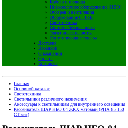
Кабели и провода
Низковольтное оборудование (НВО)
Обогрев и вентиляция
Оборудование 6-10кВ
Светотехника
Системы безопасности
Электрические щиты
Сопутствующие товары
Доставка
Вакансии
О компании
Оплата
Контакты
Главная
Основной каталог
Светотехника
Светильники различного назначения
Аксессуары к светильникам для внутреннего освещения
Рассеиватель ШАР НБО-04 ЖКХ матовый (РПА-85-150
СТ мат)