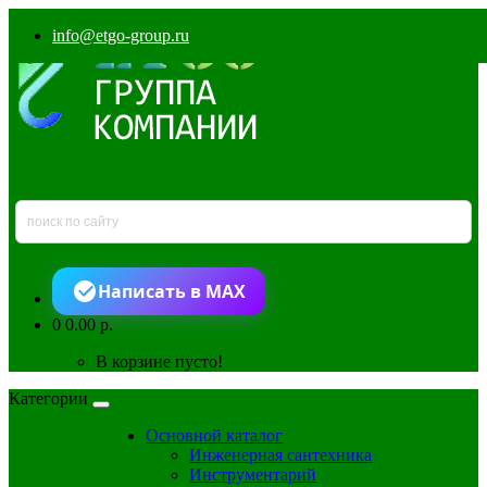
info@etgo-group.ru
Написать в MAX
0
0.00 р.
В корзине пусто!
Категории
Основной каталог
Инженерная сантехника
Инструментарий