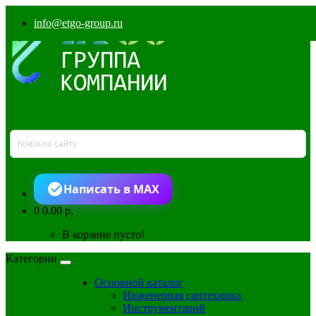
info@etgo-group.ru
Написать в MAX
0
0.00 р.
В корзине пусто!
Категории
Основной каталог
Инженерная сантехника
Инструментарий