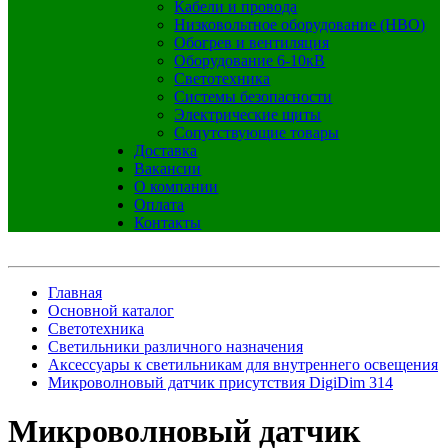
Кабели и провода
Низковольтное оборудование (НВО)
Обогрев и вентиляция
Оборудование 6-10кВ
Светотехника
Системы безопасности
Электрические щиты
Сопутствующие товары
Доставка
Вакансии
О компании
Оплата
Контакты
Главная
Основной каталог
Светотехника
Светильники различного назначения
Аксессуары к светильникам для внутреннего освещения
Микроволновый датчик присутствия DigiDim 314
Микроволновый датчик