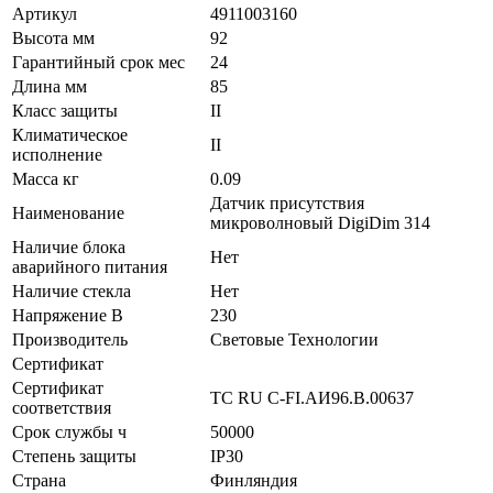
Артикул
4911003160
Высота мм
92
Гарантийный срок мес
24
Длина мм
85
Класс защиты
II
Климатическое
II
исполнение
Масса кг
0.09
Датчик присутствия
Наименование
микроволновый DigiDim 314
Наличие блока
Нет
аварийного питания
Наличие стекла
Нет
Напряжение В
230
Производитель
Световые Технологии
Сертификат
Сертификат
ТС RU C-FI.АИ96.В.00637
соответствия
Срок службы ч
50000
Степень защиты
IP30
Страна
Финляндия