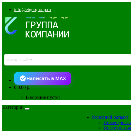
info@etgo-group.ru
Написать в MAX
0
0.00 р.
В корзине пусто!
Категории
Основной каталог
Инженерная 
Инструмента