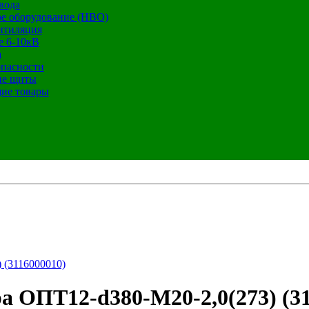
вода
е оборудование (НВО)
нтиляция
е 6-10кВ
а
опасности
ие щиты
ие товары
 (3116000010)
а ОПТ12-d380-М20-2,0(273) (31