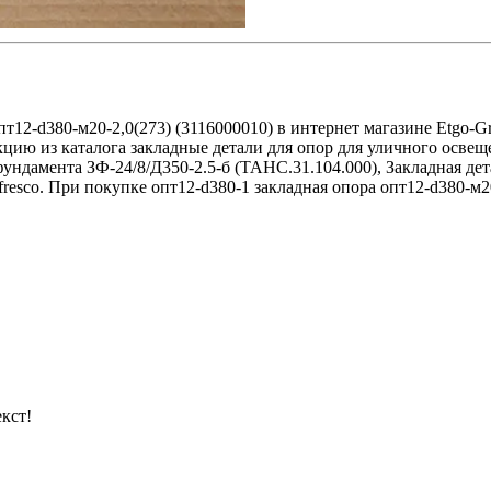
пт12-d380-м20-2,0(273) (3116000010) в интернет магазине Etgo-
кцию из каталога закладные детали для опор для уличного освещ
фундамента ЗФ-24/8/Д350-2.5-б (ТАНС.31.104.000), Закладная де
esco. При покупке опт12-d380-1 закладная опора опт12-d380-м20
кст!