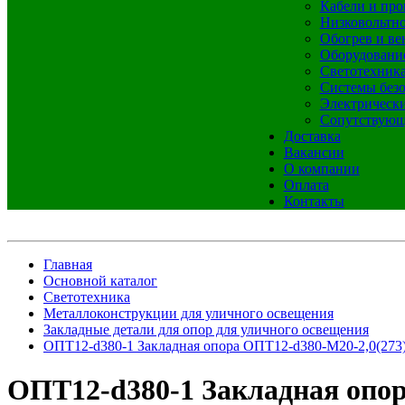
Кабели и про
Низковольтно
Обогрев и ве
Оборудовани
Светотехник
Системы без
Электрическ
Сопутствующ
Доставка
Вакансии
О компании
Оплата
Контакты
Главная
Основной каталог
Светотехника
Металлоконструкции для уличного освещения
Закладные детали для опор для уличного освещения
ОПТ12-d380-1 Закладная опора ОПТ12-d380-М20-2,0(273)
ОПТ12-d380-1 Закладная опор