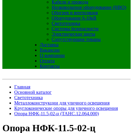
Кабели и провода
Низковольтное оборудование (НВО)
Обогрев и вентиляция
Оборудование 6-10кВ
Светотехника
Системы безопасности
Электрические щиты
Сопутствующие товары
Доставка
Вакансии
О компании
Оплата
Контакты
Главная
Основной каталог
Светотехника
Металлоконструкции для уличного освещения
Круглоконические опоры для уличного освещения
Опора НФК-11.5-02-ц (ТАНС.12.064.000)
Опора НФК-11.5-02-ц