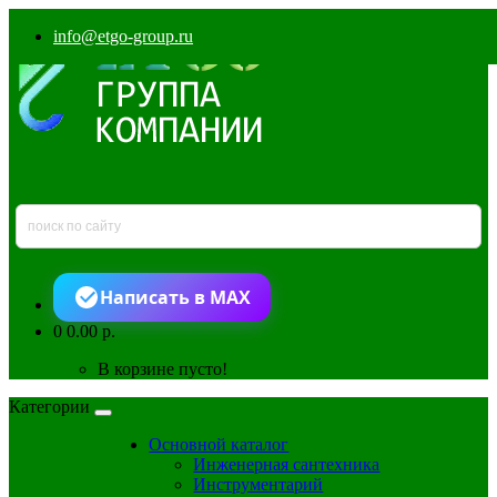
info@etgo-group.ru
Написать в MAX
0
0.00 р.
В корзине пусто!
Категории
Основной каталог
Инженерная сантехника
Инструментарий