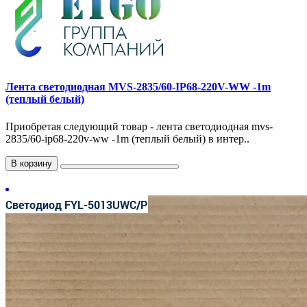
Лента светодиодная MVS-2835/60-IP68-220V-WW -1m
(теплый белый)
Приобретая следующий товар - лента светодиодная mvs-
2835/60-ip68-220v-ww -1m (теплый белый) в интер..
В корзину