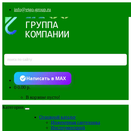
info@etgo-group.ru
Написать в MAX
0
0.00 р.
В корзине пусто!
Категории
Основной каталог
Инженерная сантехника
Инструментарий