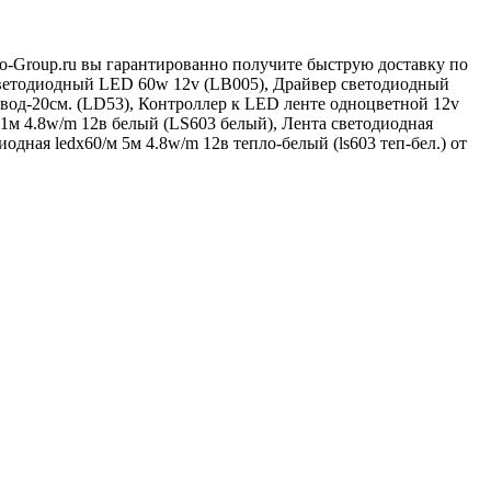
tgo-Group.ru вы гарантированно получите быструю доставку по
светодиодный LED 60w 12v (LB005), Драйвер светодиодный
вод-20см. (LD53), Контроллер к LED ленте одноцветной 12v
1м 4.8w/m 12в белый (LS603 белый), Лента светодиодная
дная ledх60/м 5м 4.8w/m 12в тепло-белый (ls603 теп-бел.) от