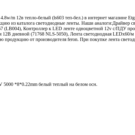
4.8w/m 12в тепло-белый (ls603 теп-бел.) в интернет магазине E
укцию из каталога светодиодные ленты. Наши аналоги:Драйвер 
7 (LB004), Контроллер к LED ленте одноцветной 12v с/ПДУ про
м 12В дневной (71768 NLS-5050), Лента светодиодная LEDх60/м 
 продукцию от производителя feron. При покупке лента светодио
 5000 *8*0.22mm белый теплый на белом осн.