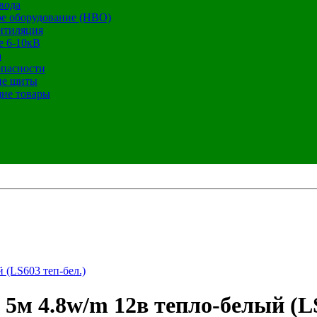
вода
е оборудование (НВО)
нтиляция
е 6-10кВ
а
опасности
ие щиты
ие товары
 (LS603 теп-бел.)
5м 4.8w/m 12в тепло-белый (LS