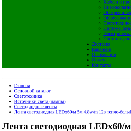
Кабели и про
Низковольтно
Обогрев и ве
Оборудовани
Светотехник
Системы без
Электрическ
Сопутствующ
Доставка
Вакансии
О компании
Оплата
Контакты
Главная
Основной каталог
Светотехника
Источники света (лампы)
Светодиодные ленты
Лента светодиодная LEDх60/м 5м 4.8w/m 12в тепло-белый
Лента светодиодная LEDх60/м 