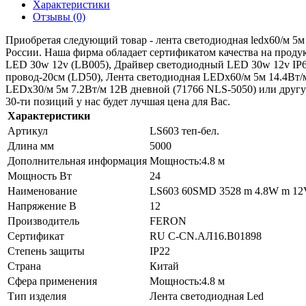
Характеристики
Отзывы (0)
Приобретая следующий товар - лента светодиодная ledх60/м 5м 
России. Наша фирма обладает сертификатом качества на прод
LED 30w 12v (LB005), Драйвер светодиодный LED 30w 12v IP6
провод-20см (LD50), Лента светодиодная LEDx60/м 5м 14.4Вт/
LEDх30/м 5м 7.2Вт/м 12В дневной (71766 NLS-5050) или другую
30-ти позиций у нас будет лучшая цена для Вас.
Характеристики
Артикул
LS603 теп-бел.
Длина мм
5000
Дополнительная информация
Мощность:4.8 м
Мощность Вт
24
Наименование
LS603 60SMD 3528 m 4.8W m 12V
Напряжение В
12
Производитель
FERON
Сертификат
RU C-CN.АЛ16.B01898
Степень защиты
IP22
Страна
Китай
Сфера применения
Мощность:4.8 м
Тип изделия
Лента светодиодная Led