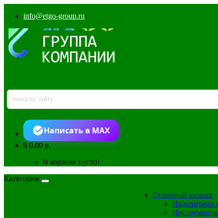
info@etgo-group.ru
Написать в MAX
0
0.00 р.
В корзине пусто!
Категории
Основной каталог
Инженерная 
Инструмента