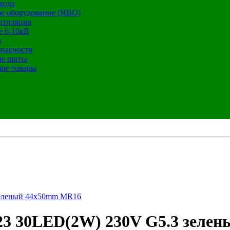
вода
е оборудование (НВО)
нтиляция
е 6-10кВ
а
опасности
ие щиты
ие товары
зеленый 44х50mm MR16
23 30LED(2W) 230V G5.3 зеле