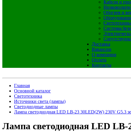
Кабели и про
Низковольтно
Обогрев и ве
Оборудовани
Светотехник
Системы без
Электрическ
Сопутствующ
Доставка
Вакансии
О компании
Оплата
Контакты
Главная
Основной каталог
Светотехника
Источники света (лампы)
Светодиодные лампы
Лампа светодиодная LED LB-23 30LED(2W) 230V G5.3 
Лампа светодиодная LED LB-