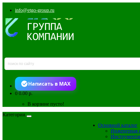
info@etgo-group.ru
Написать в MAX
0
0.00 р.
В корзине пусто!
Категории
Основной каталог
Инженерная 
Инструмента