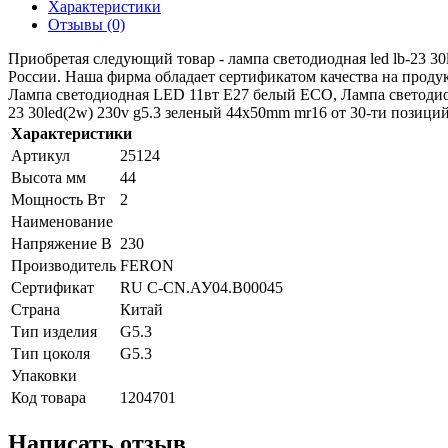
Характеристики
Отзывы (0)
Приобретая следующий товар - лампа светодиодная led lb-23 3
России. Наша фирма обладает сертификатом качества на про
Лампа светодиодная LED 11вт E27 белый ECO, Лампа светодиод
23 30led(2w) 230v g5.3 зеленый 44х50mm mr16 от 30-ти позиций
Характеристики
Артикул
25124
Высота мм
44
Мощность Вт
2
Наименование
Напряжение В
230
Производитель
FERON
Сертификат
RU C-CN.АУ04.B00045
Страна
Китай
Тип изделия
G5.3
Тип цоколя
G5.3
Упаковки
Код товара
1204701
Написать отзыв