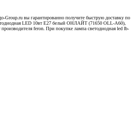
tgo-Group.ru вы гарантированно получите быструю доставку по
светодиодная LED 10вт Е27 белый ОНЛАЙТ (71650 ОLL-A60),
оизводителя feron. При покупке лампа светодиодная led lb-