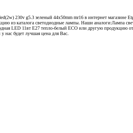
0led(2w) 230v g5.3 зеленый 44х50mm mr16 в интернет магазине E
дукцию из каталога светодиодные лампы. Наши аналоги:Лампа 
ная LED 11вт E27 тепло-белый ECO или другую продукцию от пр
 у нас будет лучшая цена для Вас.