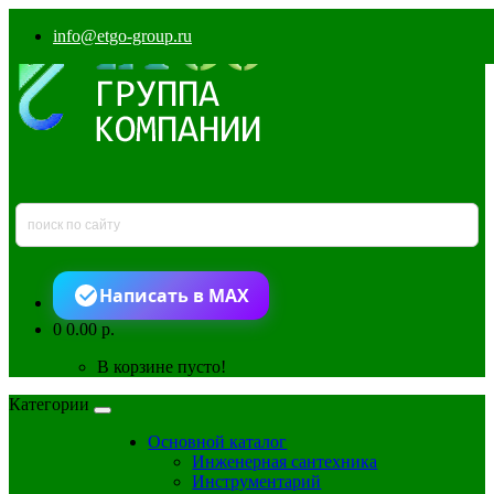
info@etgo-group.ru
Написать в MAX
0
0.00 р.
В корзине пусто!
Категории
Основной каталог
Инженерная сантехника
Инструментарий