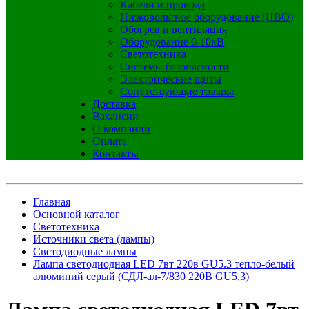
Кабели и провода
Низковольтное оборудование (НВО)
Обогрев и вентиляция
Оборудование 6-10кВ
Светотехника
Системы безопасности
Электрические щиты
Сопутствующие товары
Доставка
Вакансии
О компании
Оплата
Контакты
Главная
Основной каталог
Светотехника
Источники света (лампы)
Светодиодные лампы
Лампа светодиодная LED 7вт 220в GU5.3 тепло-белый
алюминий серый (СДЛ-ал-7/830 220В GU5,3)