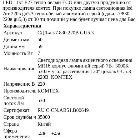
LED 11вт E27 тепло-белый ECO или другую продукцию от
производителя комтех. При покупке лампа светодиодная led
7вт 220в gu5.3 тепло-белый алюминий серый (сдл-ал-7/830
220в gu5,3) от 30-ти позиций у нас будет лучшая цена для Вас.
Характеристики
Артикул
СДЛ-ал-7 830 220В GU5 3
Диаметр мм
50
Длина мм
59
Мощность Вт
7
Светодиодная лампа акцентного освещения
MR16 корпус алюминий серый 7Вт 3000К
Наименование
530лм угол рассеивания 120° цоколь GU5.3
220В. КОМТЕХ
Напряжение В
220
Производитель
КОМТЕХ
Световой
530
поток Лм
Сертификат
RU C-CN.AB51.B00649
Срок службы ч
35000
Страна
Китай
Сфера
-40C...+45C
применения