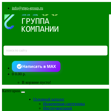
info@etgo-group.ru
Написать в MAX
0
0.00 р.
В корзине пусто!
Категории
Основной каталог
Инженерная сантехника
Инструментарий