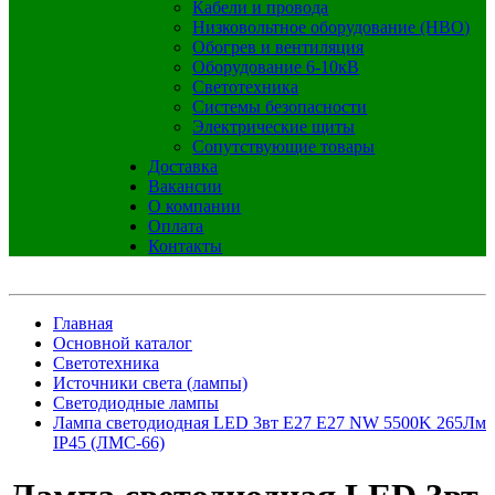
Кабели и провода
Низковольтное оборудование (НВО)
Обогрев и вентиляция
Оборудование 6-10кВ
Светотехника
Системы безопасности
Электрические щиты
Сопутствующие товары
Доставка
Вакансии
О компании
Оплата
Контакты
Главная
Основной каталог
Светотехника
Источники света (лампы)
Светодиодные лампы
Лампа светодиодная LED 3вт E27 E27 NW 5500K 265Лм
IP45 (ЛМС-66)