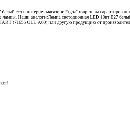
7 белый eco в интернет магазине Etgo-Group.ru вы гарантирова
ные лампы. Наши аналоги:Лампа светодиодная LED 10вт Е27 бе
ЙТ (71655 ОLL-A60) или другую продукцию от производителя i
кст!