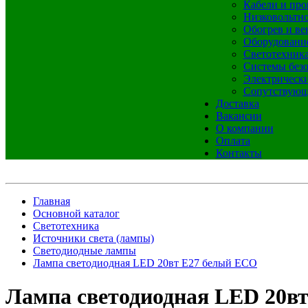
Кабели и про
Низковольтно
Обогрев и ве
Оборудовани
Светотехник
Системы без
Электрическ
Сопутствующ
Доставка
Вакансии
О компании
Оплата
Контакты
Главная
Основной каталог
Светотехника
Источники света (лампы)
Светодиодные лампы
Лампа светодиодная LED 20вт Е27 белый ECO
Лампа светодиодная LED 20в