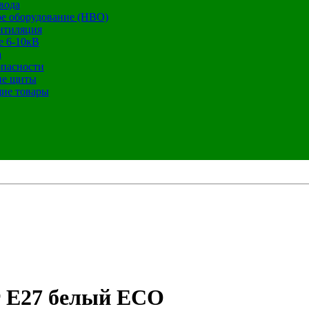
вода
е оборудование (НВО)
нтиляция
е 6-10кВ
а
опасности
ие щиты
ие товары
т Е27 белый ECO