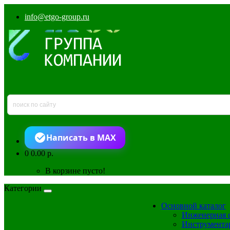
info@etgo-group.ru
Написать в MAX
0
0.00 р.
В корзине пусто!
Категории
Основной каталог
Инженерная 
Инструмента