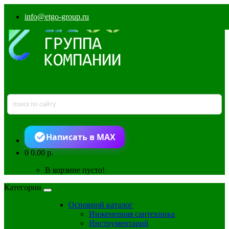
info@etgo-group.ru
Написать в MAX
0
0.00 р.
В корзине пусто!
Категории
Основной каталог
Инженерная сантехника
Инструментарий