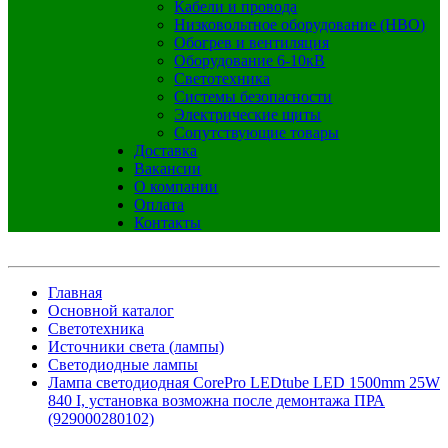
Кабели и провода
Низковольтное оборудование (НВО)
Обогрев и вентиляция
Оборудование 6-10кВ
Светотехника
Системы безопасности
Электрические щиты
Сопутствующие товары
Доставка
Вакансии
О компании
Оплата
Контакты
Главная
Основной каталог
Светотехника
Источники света (лампы)
Светодиодные лампы
Лампа светодиодная CorePro LEDtube LED 1500mm 25W
840 I, установка возможна после демонтажа ПРА
(929000280102)