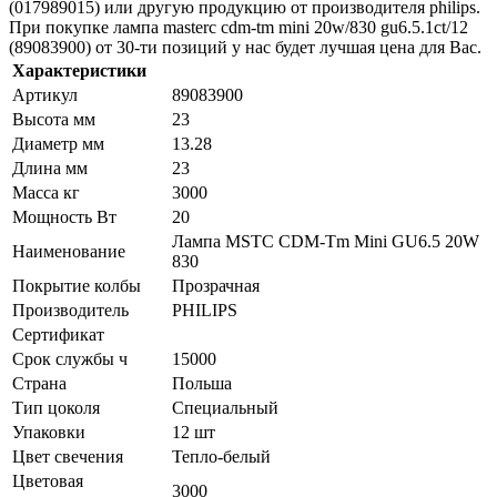
(017989015) или другую продукцию от производителя philips.
При покупке лампа masterc cdm-tm mini 20w/830 gu6.5.1ct/12
(89083900) от 30-ти позиций у нас будет лучшая цена для Вас.
Характеристики
Артикул
89083900
Высота мм
23
Диаметр мм
13.28
Длина мм
23
Масса кг
3000
Мощность Вт
20
Лампа MSTC CDM-Tm Mini GU6.5 20W
Наименование
830
Покрытие колбы
Прозрачная
Производитель
PHILIPS
Сертификат
Срок службы ч
15000
Страна
Польша
Тип цоколя
Специальный
Упаковки
12 шт
Цвет свечения
Тепло-белый
Цветовая
3000