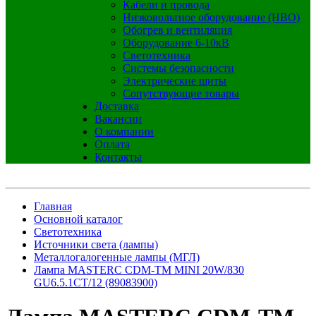
Кабели и провода
Низковольтное оборудование (НВО)
Обогрев и вентиляция
Оборудование 6-10кВ
Светотехника
Системы безопасности
Электрические щиты
Сопутствующие товары
Доставка
Вакансии
О компании
Оплата
Контакты
Главная
Основной каталог
Светотехника
Источники света (лампы)
Металлогалогенные лампы (МГЛ)
Лампа MASTERC CDM-TM MINI 20W/830
GU6.5.1CT/12 (89083900)