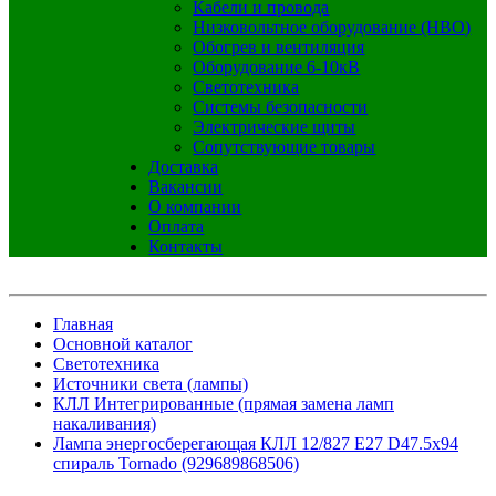
Кабели и провода
Низковольтное оборудование (НВО)
Обогрев и вентиляция
Оборудование 6-10кВ
Светотехника
Системы безопасности
Электрические щиты
Сопутствующие товары
Доставка
Вакансии
О компании
Оплата
Контакты
Главная
Основной каталог
Светотехника
Источники света (лампы)
КЛЛ Интегрированные (прямая замена ламп
накаливания)
Лампа энергосберегающая КЛЛ 12/827 E27 D47.5x94
спираль Tornado (929689868506)