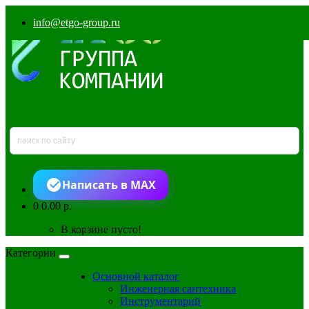
info@etgo-group.ru
Написать в MAX
0
0.00 р.
В корзине пусто!
Категории
Основной каталог
Инженерная сантехника
Инструментарий