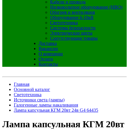
Кабели и провода
Низковольтное оборудование (НВО)
Обогрев и вентиляция
Оборудование 6-10кВ
Светотехника
Системы безопасности
Электрические щиты
Сопутствующие товары
Доставка
Вакансии
О компании
Оплата
Контакты
Главная
Основной каталог
Светотехника
Источники света (лампы)
Галогенные лампы накаливания
Лампа капсульная КГМ 20вт 24в G4 64435
Лампа капсульная КГМ 20вт