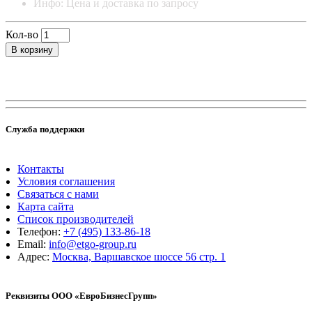
Инфо: Цена и доставка по запросу
Кол-во
В корзину
Служба поддержки
Контакты
Условия соглашения
Связаться с нами
Карта сайта
Список производителей
Телефон:
+7 (495) 133-86-18
Email:
info@etgo-group.ru
Адрес:
Москва, Варшавское шоссе 56 стр. 1
Реквизиты ООО «ЕвроБизнесГрупп»