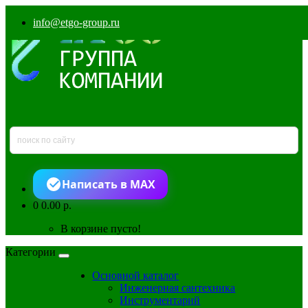
info@etgo-group.ru
Написать в MAX
0
0.00 р.
В корзине пусто!
Категории
Основной каталог
Инженерная сантехника
Инструментарий