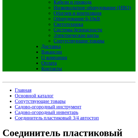
Кабели и провода
Низковольтное оборудование (НВО)
Обогрев и вентиляция
Оборудование 6-10кВ
Светотехника
Системы безопасности
Электрические щиты
Сопутствующие товары
Доставка
Вакансии
О компании
Оплата
Контакты
Главная
Основной каталог
Сопутствующие товары
Садово-огородный инструмент
Садово-огородный инвентарь
Соединитель пластиковый 3/4 автостоп
Соединитель пластиковый