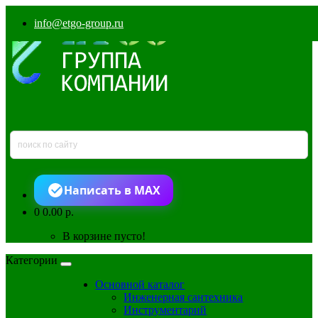
info@etgo-group.ru
Написать в MAX
0
0.00 р.
В корзине пусто!
Категории
Основной каталог
Инженерная сантехника
Инструментарий