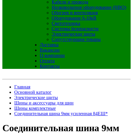
Кабели и провода
Низковольтное оборудование (НВО)
Обогрев и вентиляция
Оборудование 6-10кВ
Светотехника
Системы безопасности
Электрические щиты
Сопутствующие товары
Доставка
Вакансии
О компании
Оплата
Контакты
Главная
Основной каталог
Электрические щиты
Шины и аксессуары для шин
Шины комплектные
Соединительная шина 9мм усиленная 84ЕШ*
Соединительная шина 9мм