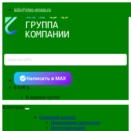
info@etgo-group.ru
Написать в MAX
0
0.00 р.
В корзине пусто!
Категории
Основной каталог
Инженерная сантехника
Инструментарий