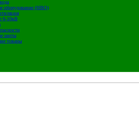
вода
е оборудование (НВО)
нтиляция
е 6-10кВ
а
опасности
ие щиты
ие товары