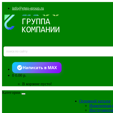
info@etgo-group.ru
Написать в MAX
0
0.00 р.
В корзине пусто!
Категории
Основной каталог
Инженерная 
Инструмента