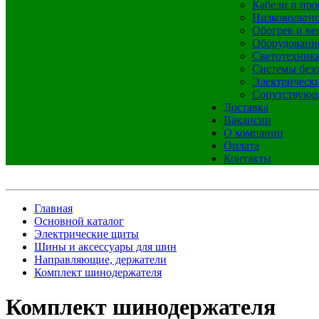
Кабели и про
Низковольтно
Обогрев и ве
Оборудовани
Светотехник
Системы без
Электрическ
Сопутствующ
Доставка
Вакансии
О компании
Оплата
Контакты
Главная
Основной каталог
Электрические щиты
Шины и аксессуары для шин
Направляющие, держатели
Комплект шинодержателя
Комплект шинодержателя