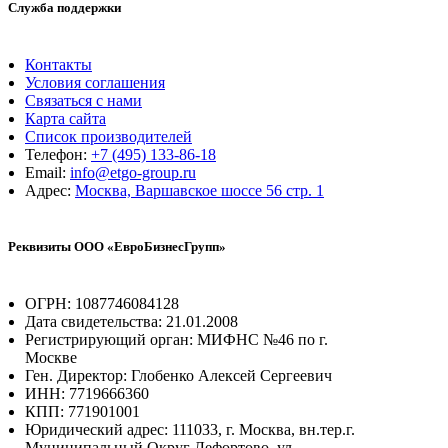
Служба поддержки
Контакты
Условия соглашения
Связаться с нами
Карта сайта
Список производителей
Телефон:
+7 (495) 133-86-18
Email:
info@etgo-group.ru
Адрес:
Москва, Варшавское шоссе 56 стр. 1
Реквизиты ООО «ЕвроБизнесГрупп»
ОГРН: 1087746084128
Дата свидетельства: 21.01.2008
Регистрирующий орган: МИФНС №46 по г.
Москве
Ген. Директор: Глобенко Алексей Сергеевич
ИНН: 7719666360
КПП: 771901001
Юридический адрес: 111033, г. Москва, вн.тер.г.
Муниципальный Округ Лефортово, ул