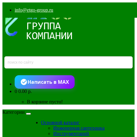
info@etgo-group.ru
Написать в MAX
0
0.00 р.
В корзине пусто!
Категории
Основной каталог
Инженерная сантехника
Инструментарий