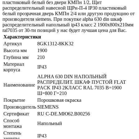
пластиковый белый без двери КМПн 1/2, Щит
распределительный навесной ЩРн-П-4 IP30 пластиковый
белый прозрачная дверь КМПн 2/4 или другую продукцию от
производителя siemens. При покупке alpha 630 din шкаф
распределительный напольный ip43 класс 2 1900х800х210мм
ral7035 от 30-ти позиций у нас будет лучшая цена для Вас.
Характеристики
Артикул
8GK1312-8KK32
Высота мм
1900
Глубина мм
210
Материал
IP43
корпуса
ALPHA 630 DIN НАПОЛЬНЫЙ
РАСПРЕДЕЛИТ. ШКАФ ПУСТОЙ FLAT
Наименование
PACK IP43 2КЛАСС RAL 7035 В=1900
Ш=800 Г=210
Покрытие
Порошковая окраска
Производитель
SIEMENS
Сертификат
RU C-DE.МЮ62.B00256
Способ
Напольный
монтажа
Степень
IP43
защиты