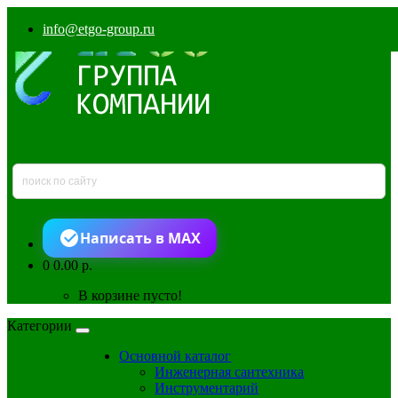
info@etgo-group.ru
Написать в MAX
0
0.00 р.
В корзине пусто!
Категории
Основной каталог
Инженерная сантехника
Инструментарий