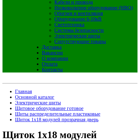
Кабели и провода
Низковольтное оборудование (НВО)
Обогрев и вентиляция
Оборудование 6-10кВ
Светотехника
Системы безопасности
Электрические щиты
Сопутствующие товары
Доставка
Вакансии
О компании
Оплата
Контакты
Главная
Основной каталог
Электрические щиты
Щитовое оборудование готовое
Щиты распределительные пластиковые
Щиток 1х18 модулей прозрачная дверь
Щиток 1х18 модулей