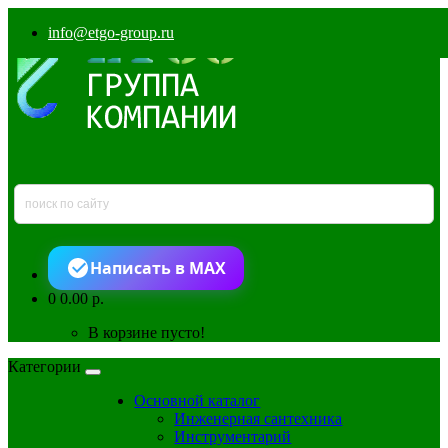
info@etgo-group.ru
Написать в MAX
0
0.00 р.
В корзине пусто!
Категории
Основной каталог
Инженерная сантехника
Инструментарий