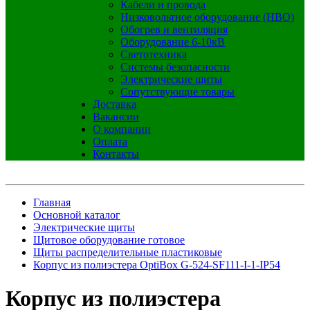
Кабели и провода
Низковольтное оборудование (НВО)
Обогрев и вентиляция
Оборудование 6-10кВ
Светотехника
Системы безопасности
Электрические щиты
Сопутствующие товары
Доставка
Вакансии
О компании
Оплата
Контакты
Главная
Основной каталог
Электрические щиты
Щитовое оборудование готовое
Щиты распределительные пластиковые
Корпус из полиэстера OptiBox G-524-SF111-I-1-IP54
Корпус из полиэстера