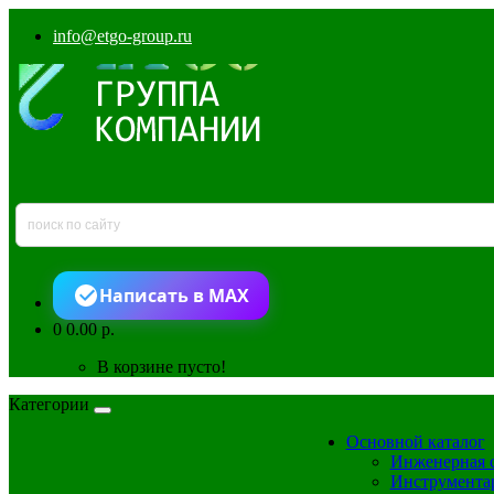
info@etgo-group.ru
Написать в MAX
0
0.00 р.
В корзине пусто!
Категории
Основной каталог
Инженерная 
Инструмента