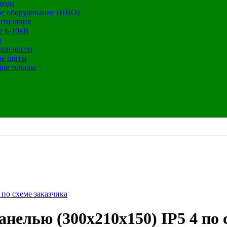
вода
е оборудование (НВО)
нтиляция
е 6-10кВ
а
опасности
ие щиты
ие товары
по схеме заказчика
елью (300х210х150) IP5 4 по 