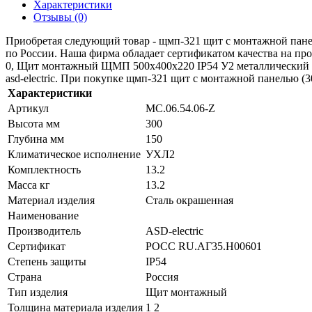
Характеристики
Отзывы (0)
Приобретая следующий товар - щмп-321 щит с монтажной панель
по России. Наша фирма обладает сертификатом качества на
0, Щит монтажный ЩМП 500х400х220 IP54 У2 металлический
asd-electric. При покупке щмп-321 щит с монтажной панелью (30
Характеристики
Артикул
МС.06.54.06-Z
Высота мм
300
Глубина мм
150
Климатическое исполнение
УХЛ2
Комплектность
13.2
Масса кг
13.2
Материал изделия
Сталь окрашенная
Наименование
Производитель
ASD-electric
Сертификат
POCC RU.АГ35.H00601
Степень защиты
IP54
Страна
Россия
Тип изделия
Щит монтажный
Толщина материала изделия
1 2