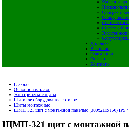
Кабели и про
Низковольтно
Обогрев и ве
Оборудовани
Светотехник
Системы без
Электрическ
Сопутствующ
Доставка
Вакансии
О компании
Оплата
Контакты
Главная
Основной каталог
Электрические щиты
Щитовое оборудование готовое
Щиты монтажные
ЩМП-321 щит с монтажной панелью (300х210х150) IP5 4 
ЩМП-321 щит с монтажной пан