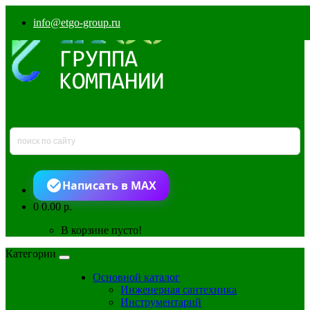
info@etgo-group.ru
Написать в MAX
0
0.00 р.
В корзине пусто!
Категории
Основной каталог
Инженерная сантехника
Инструментарий