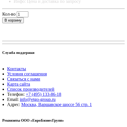
Инфо: Цена и доставка по запросу
Кол-во
В корзину
Служба поддержки
Контакты
Условия соглашения
Связаться с нами
Карта сайта
Список производителей
Телефон:
+7 (495) 133-86-18
Email:
info@etgo-group.ru
Адрес:
Москва, Варшавское шоссе 56 стр. 1
Реквизиты ООО «ЕвроБизнесГрупп»