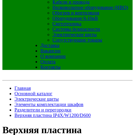
Кабели и провода
Низковольтное оборудование (НВО)
Обогрев и вентиляция
Оборудование 6-10кВ
Светотехника
Системы безопасности
Электрические щиты
Сопутствующие товары
Доставка
Вакансии
О компании
Оплата
Контакты
Главная
Основной каталог
Электрические щиты
Элементы комплектации шкафов
Разделители и перегородки
Верхняя пластина IP4X/W1200/D600
Верхняя пластина