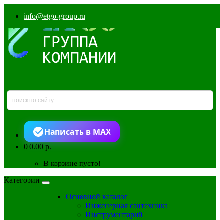
info@etgo-group.ru
Написать в MAX
0
0.00 р.
В корзине пусто!
Категории
Основной каталог
Инженерная сантехника
Инструментарий