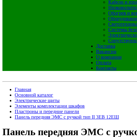
Кабели и про
Низковольтно
Обогрев и ве
Оборудовани
Светотехник
Системы без
Электрическ
Сопутствующ
Доставка
Вакансии
О компании
Оплата
Контакты
Главная
Основной каталог
Электрические щиты
Элементы комплектации шкафов
Пластроны и передние панели
Панель передняя ЭМС с ручкой тип II 3ЕВ 12ЕШ
Панель передняя ЭМС с ручк