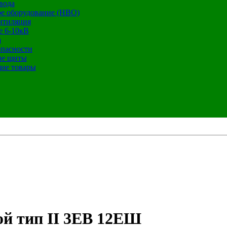
вода
е оборудование (НВО)
нтиляция
е 6-10кВ
а
опасности
ие щиты
ие товары
ой тип II 3ЕВ 12ЕШ