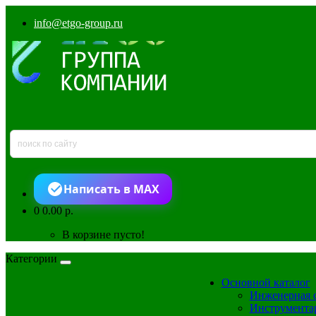
info@etgo-group.ru
Написать в MAX
0
0.00 р.
В корзине пусто!
Категории
Основной каталог
Инженерная 
Инструмента