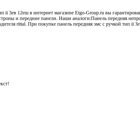
ип ii 3ев 12еш в интернет магазине Etgo-Group.ru вы гарантиро
строны и передние панели. Наши аналоги:Панель передняя непро
еля rittal. При покупке панель передняя эмс с ручкой тип ii 3е
кст!