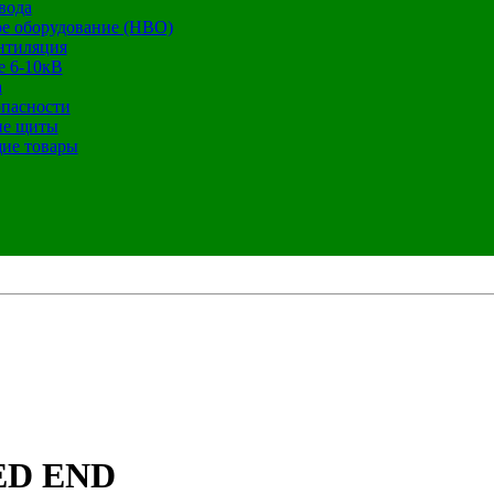
вода
е оборудование (НВО)
нтиляция
е 6-10кВ
а
опасности
ие щиты
ие товары
ED END