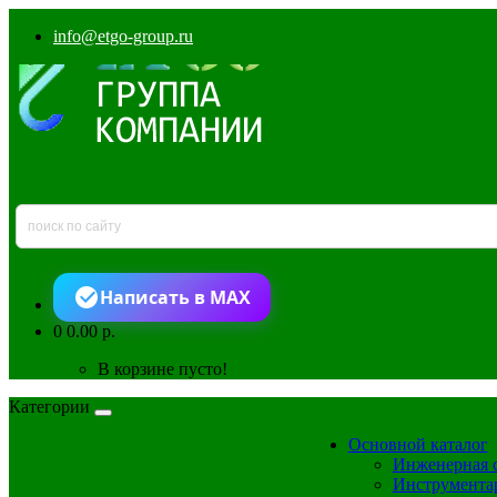
info@etgo-group.ru
Написать в MAX
0
0.00 р.
В корзине пусто!
Категории
Основной каталог
Инженерная 
Инструмента