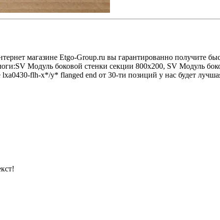
в интернет магазине Etgo-Group.ru вы гарантированно получите 
алоги:SV Модуль боковой стенки секции 800x200, SV Модуль бо
a0430-flh-x*/y* flanged end от 30-ти позиций у нас будет лучша
кст!