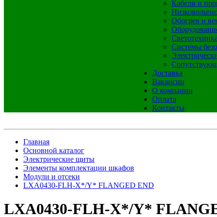
Кабели и про
Низковольтно
Обогрев и ве
Оборудовани
Светотехник
Системы без
Электрическ
Сопутствующ
Доставка
Вакансии
О компании
Оплата
Контакты
Главная
Основной каталог
Электрические щиты
Элементы комплектации шкафов
Модули и отсеки
LXA0430-FLH-X*/Y* FLANGED END
LXA0430-FLH-X*/Y* FLANG