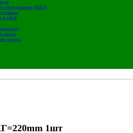
вода
е оборудование (НВО)
нтиляция
е 6-10кВ
а
опасности
ие щиты
ие товары
XГ=220mm 1шт