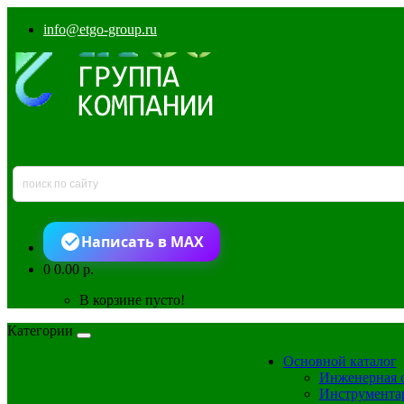
info@etgo-group.ru
Написать в MAX
0
0.00 р.
В корзине пусто!
Категории
Основной каталог
Инженерная 
Инструмента