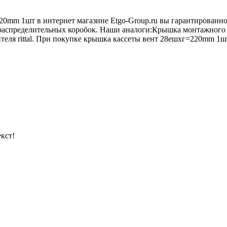
0mm 1шт в интернет магазине Etgo-Group.ru вы гарантированно
 распределительных коробок. Наши аналоги:Крышка монтажного
ля rittal. При покупке крышка кассеты вент 28ешxг=220mm 1шт 
кст!