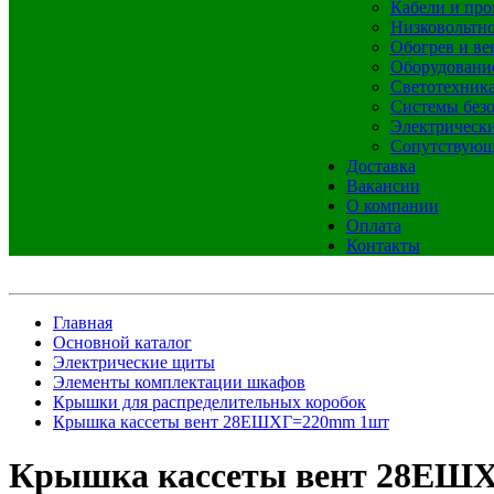
Кабели и про
Низковольтно
Обогрев и ве
Оборудовани
Светотехник
Системы без
Электрическ
Сопутствующ
Доставка
Вакансии
О компании
Оплата
Контакты
Главная
Основной каталог
Электрические щиты
Элементы комплектации шкафов
Крышки для распределительных коробок
Крышка кассеты вент 28ЕШXГ=220mm 1шт
Крышка кассеты вент 28ЕШ