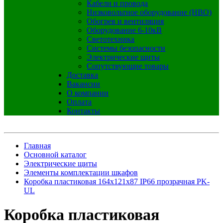
Кабели и провода
Низковольтное оборудование (НВО)
Обогрев и вентиляция
Оборудование 6-10кВ
Светотехника
Системы безопасности
Электрические щиты
Сопутствующие товары
Доставка
Вакансии
О компании
Оплата
Контакты
Главная
Основной каталог
Электрические щиты
Элементы комплектации шкафов
Коробка пластиковая 164х121х87 IP66 прозрачная PK-
UL
Коробка пластиковая