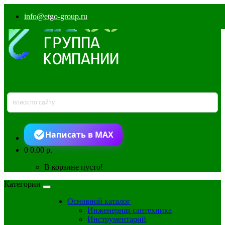
info@etgo-group.ru
Написать в MAX
0
0.00 р.
В корзине пусто!
Категории
Основной каталог
Инженерная сантехника
Инструментарий