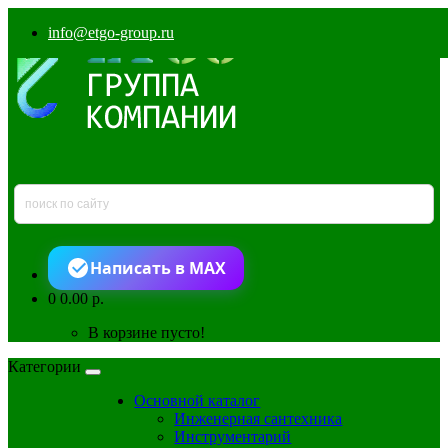
info@etgo-group.ru
Написать в MAX
0
0.00 р.
В корзине пусто!
Категории
Основной каталог
Инженерная сантехника
Инструментарий