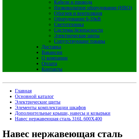
Кабели и провода
Низковольтное оборудование (НВО)
Обогрев и вентиляция
Оборудование 6-10кВ
Светотехника
Системы безопасности
Электрические щиты
Сопутствующие товары
Доставка
Вакансии
О компании
Оплата
Контакты
Главная
Основной каталог
Электрические щиты
Элементы комплектации шкафов
Дополнительные крыши, навесы и козырьки
Навес нержавеющая сталь 316L 600Х400
Навес нержавеющая сталь