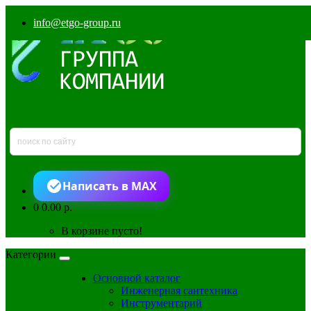
info@etgo-group.ru
Написать в MAX
0
0.00 р.
В корзине пусто!
Категории
Основной каталог
Инженерная сантехника
Инструментарий