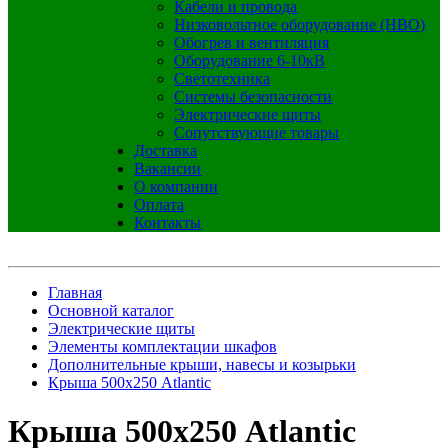
Кабели и провода
Низковольтное оборудование (НВО)
Обогрев и вентиляция
Оборудование 6-10кВ
Светотехника
Системы безопасности
Электрические щиты
Сопутствующие товары
Доставка
Вакансии
О компании
Оплата
Контакты
Главная
Основной каталог
Электрические щиты
Элементы комплектации шкафов
Дополнительные крыши, навесы и козырьки
Крыша 500х250 Atlantic
Крыша 500х250 Atlantic