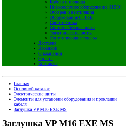
Кабели и провода
Низковольтное оборудование (НВО)
Обогрев и вентиляция
Оборудование 6-10кВ
Светотехника
Системы безопасности
Электрические щиты
Сопутствующие товары
Доставка
Вакансии
О компании
Оплата
Контакты
Главная
Основной каталог
Электрические щиты
Элементы для установки оборудования и прокладки
кабеля
Заглушка VP M16 EXE MS
Заглушка VP M16 EXE MS