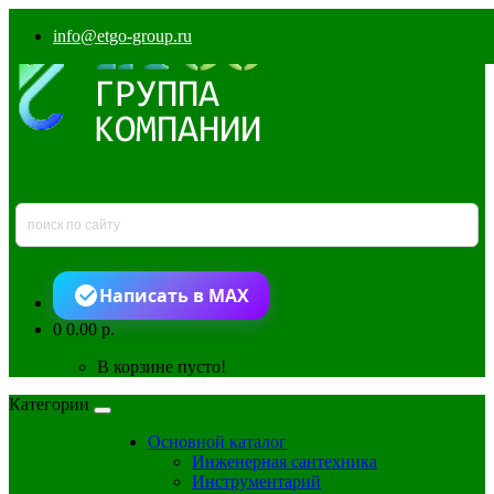
info@etgo-group.ru
Написать в MAX
0
0.00 р.
В корзине пусто!
Категории
Основной каталог
Инженерная сантехника
Инструментарий