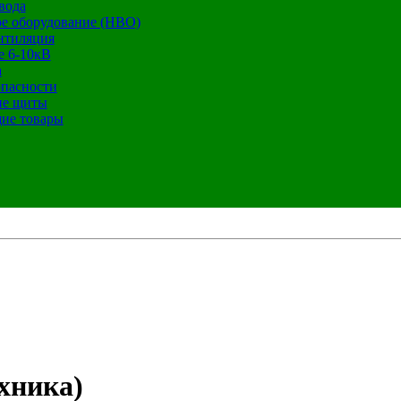
вода
е оборудование (НВО)
нтиляция
е 6-10кВ
а
опасности
ие щиты
ие товары
хника)