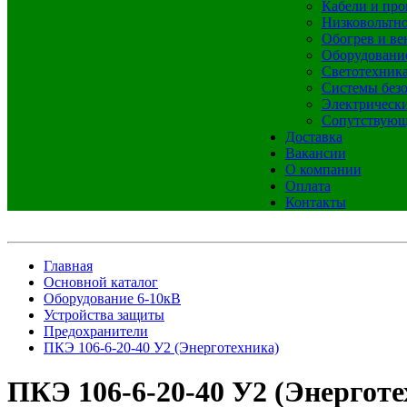
Кабели и про
Низковольтно
Обогрев и ве
Оборудовани
Светотехник
Системы без
Электрическ
Сопутствующ
Доставка
Вакансии
О компании
Оплата
Контакты
Главная
Основной каталог
Оборудование 6-10кВ
Устройства защиты
Предохранители
ПКЭ 106-6-20-40 У2 (Энерготехника)
ПКЭ 106-6-20-40 У2 (Энерготе