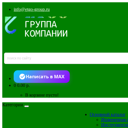
info@etgo-group.ru
Написать в MAX
0
0.00 р.
В корзине пусто!
Категории
Основной каталог
Инженерная 
Инструмента