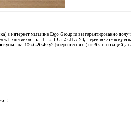
ика) в интернет магазине Etgo-Group.ru вы гарантированно полу
ели. Наши аналоги:ПТ 1.2-10-31.5-31.5 У3, Переключатель кула
упке пкэ 106-6-20-40 у2 (энерготехника) от 30-ти позиций у на
кст!