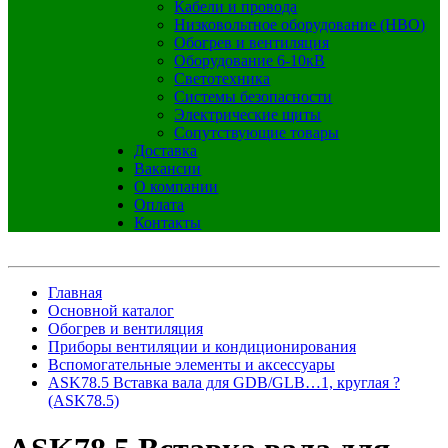
Кабели и провода
Низковольтное оборудование (НВО)
Обогрев и вентиляция
Оборудование 6-10кВ
Светотехника
Системы безопасности
Электрические щиты
Сопутствующие товары
Доставка
Вакансии
О компании
Оплата
Контакты
Главная
Основной каталог
Обогрев и вентиляция
Приборы вентиляции и кондиционирования
Вспомогательные элементы и аксессуары
ASK78.5 Вставка вала для GDB/GLB…1, круглая ?
(ASK78.5)