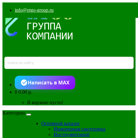
info@etgo-group.ru
Написать в MAX
0
0.00 р.
В корзине пусто!
Категории
Основной каталог
Инженерная сантехника
Инструментарий