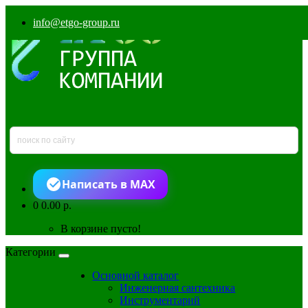
info@etgo-group.ru
Написать в MAX
0
0.00 р.
В корзине пусто!
Категории
Основной каталог
Инженерная сантехника
Инструментарий