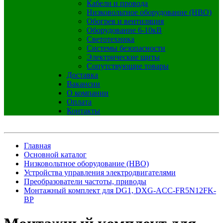
Кабели и провода
Низковольтное оборудование (НВО)
Обогрев и вентиляция
Оборудование 6-10кВ
Светотехника
Системы безопасности
Электрические щиты
Сопутствующие товары
Доставка
Вакансии
О компании
Оплата
Контакты
Главная
Основной каталог
Низковольтное оборудование (НВО)
Устройства управления электродвигателями
Преобразователи частоты, приводы
Монтажный комплект для DG1, DXG-ACC-FR5N12FK-
BP