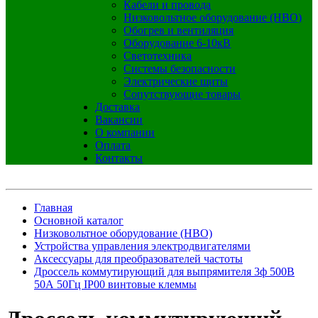
Кабели и провода
Низковольтное оборудование (НВО)
Обогрев и вентиляция
Оборудование 6-10кВ
Светотехника
Системы безопасности
Электрические щиты
Сопутствующие товары
Доставка
Вакансии
О компании
Оплата
Контакты
Главная
Основной каталог
Низковольтное оборудование (НВО)
Устройства управления электродвигателями
Аксессуары для преобразователей частоты
Дроссель коммутирующий для выпрямителя 3ф 500В
50А 50Гц IP00 винтовые клеммы