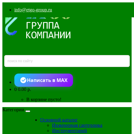
info@etgo-group.ru
Написать в MAX
0
0.00 р.
В корзине пусто!
Категории
Основной каталог
Инженерная сантехника
Инструментарий