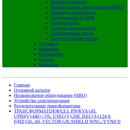
Кабели и провода
Низковольтное оборудование (НВО)
Обогрев и вентиляция
Оборудование 6-10кВ
Светотехника
Системы безопасности
Электрические щиты
Сопутствующие товары
Доставка
Вакансии
О компании
Оплата
Контакты
Главная
Основной каталог
Низковольтное оборудование (НВО)
Устройства электропитания
Разделительные трансформаторы
ТРАНСФОРМАТОР.ФАЗ:3. PN(KVA):45.
UPRI(V):440+/-5%. USEC(V):208. ISEC(A):124,9.
F(HZ):50...60. VECTOR GR./SHIELD WNG.:YYN0 /0