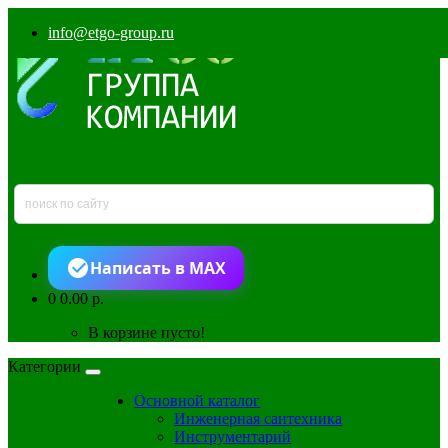
info@etgo-group.ru
Написать в MAX
0
0.00 р.
В корзине пусто!
Категории
Основной каталог
Инженерная сантехника
Инструментарий