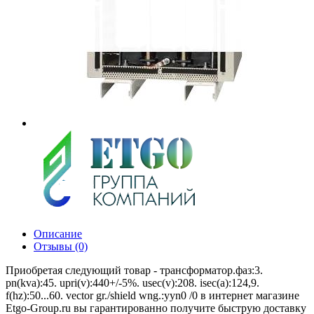
Описание
Отзывы (0)
Приобретая следующий товар - трансформатор.фаз:3.
pn(kva):45. upri(v):440+/-5%. usec(v):208. isec(a):124,9.
f(hz):50...60. vector gr./shield wng.:yyn0 /0 в интернет магазине
Etgo-Group.ru вы гарантированно получите быструю доставку