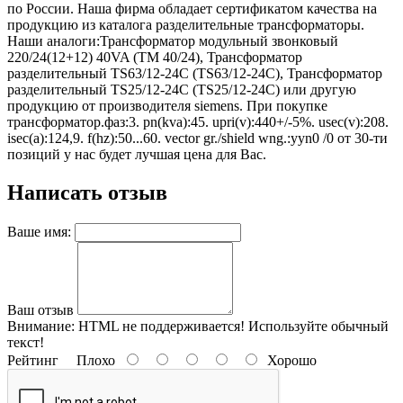
по России. Наша фирма обладает сертификатом качества на
продукцию из каталога разделительные трансформаторы.
Наши аналоги:Трансформатор модульный звонковый
220/24(12+12) 40VA (TM 40/24), Трансформатор
разделительный TS63/12-24C (TS63/12-24C), Трансформатор
разделительный TS25/12-24C (TS25/12-24C) или другую
продукцию от производителя siemens. При покупке
трансформатор.фаз:3. pn(kva):45. upri(v):440+/-5%. usec(v):208.
isec(a):124,9. f(hz):50...60. vector gr./shield wng.:yyn0 /0 от 30-ти
позиций у нас будет лучшая цена для Вас.
Написать отзыв
Ваше имя:
Ваш отзыв
Внимание:
HTML не поддерживается! Используйте обычный
текст!
Рейтинг
Плохо
Хорошо