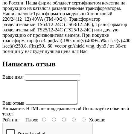
по России. Наша фирма обладает сертификатом качества на
продукцию из каталога разделительные трансформаторы.
Наши аналоги:Трансформатор модульный звонковый
220/24(12+12) 40VA (TM 40/24), Трансформатор
разделительный TS63/12-24C (TS63/12-24C), Трансформатор
разделительный TS25/12-24C (TS25/12-24C) или другую
продукцию от производителя siemens. При покупке
трансформатор.фаз:3. pn(kva):180. upri(v):400+/-5%. usec(v):400.
isec(a):259,8. f(hz):50...60. vector gr./shield wng.:dyn5 / от 30-ти
позиций у нас будет лучшая цена для Вас.
Написать отзыв
Ваше имя:
Ваш отзыв
Внимание:
HTML не поддерживается! Используйте обычный
текст!
Рейтинг
Плохо
Хорошо