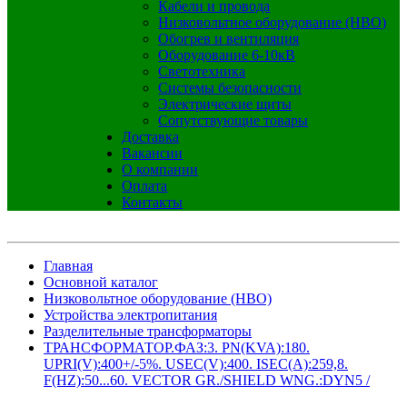
Кабели и провода
Низковольтное оборудование (НВО)
Обогрев и вентиляция
Оборудование 6-10кВ
Светотехника
Системы безопасности
Электрические щиты
Сопутствующие товары
Доставка
Вакансии
О компании
Оплата
Контакты
Главная
Основной каталог
Низковольтное оборудование (НВО)
Устройства электропитания
Разделительные трансформаторы
ТРАНСФОРМАТОР.ФАЗ:3. PN(KVA):180.
UPRI(V):400+/-5%. USEC(V):400. ISEC(A):259,8.
F(HZ):50...60. VECTOR GR./SHIELD WNG.:DYN5 /