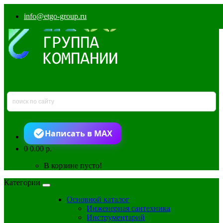
info@etgo-group.ru
Написать в MAX
0
0.00 р.
В корзине пусто!
Категории
Основной каталог
Инженерная сантехника
Инструментарий