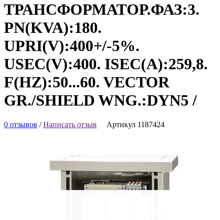
ТРАНСФОРМАТОР.ФАЗ:3.
PN(KVA):180.
UPRI(V):400+/-5%.
USEC(V):400. ISEC(A):259,8.
F(HZ):50...60. VECTOR
GR./SHIELD WNG.:DYN5 /
0 отзывов
/
Написать отзыв
Артикул 1187424