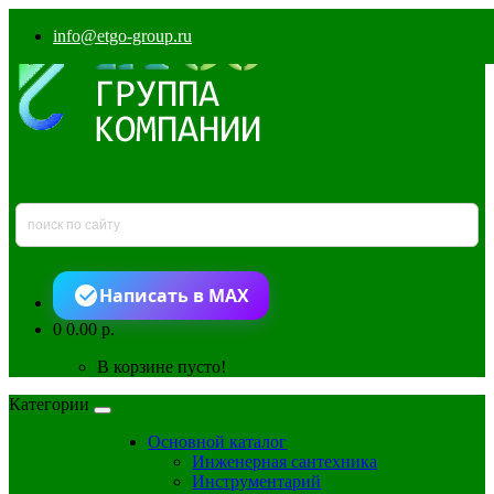
info@etgo-group.ru
Написать в MAX
0
0.00 р.
В корзине пусто!
Категории
Основной каталог
Инженерная сантехника
Инструментарий