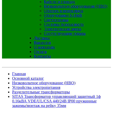
Кабели и провода
Низковольтное оборудование (НВО)
Обогрев и вентиляция
Оборудование 6-10кВ
Светотехника
Системы безопасности
Электрические щиты
Сопутствующие товары
Доставка
Вакансии
О компании
Оплата
Контакты
Главная
Основной каталог
Низковольтное оборудование (НВО)
Устройства электропитания
Разделительные трансформаторы
SITAS Трансформатор управляющий защитный 1ф
0.16кВА VDE/UL/CSA 440/24В IP00 пружинные
зажимы/монтаж на рейку 35мм