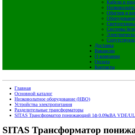
Кабели и про
Низковольтно
Обогрев и ве
Оборудовани
Светотехник
Системы без
Электрическ
Сопутствующ
Доставка
Вакансии
О компании
Оплата
Контакты
Главная
Основной каталог
Низковольтное оборудование (НВО)
Устройства электропитания
Разделительные трансформаторы
SITAS Трансформатор понижающий 1ф 0.09кВА VDE/UL
SITAS Трансформатор понижа