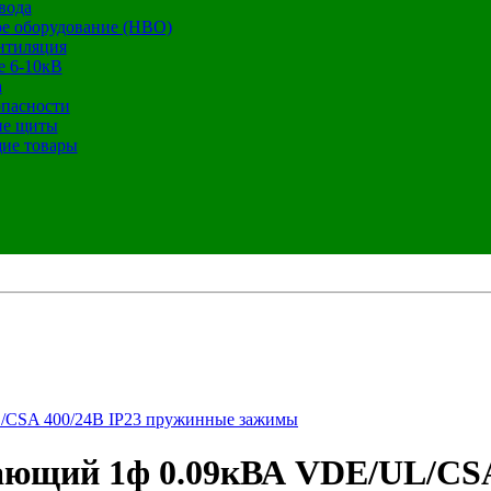
вода
е оборудование (НВО)
нтиляция
е 6-10кВ
а
опасности
ие щиты
ие товары
/CSA 400/24В IP23 пружинные зажимы
ющий 1ф 0.09кВА VDE/UL/CSA