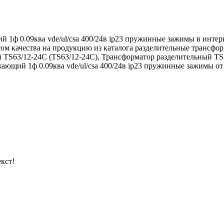
 1ф 0.09ква vde/ul/csa 400/24в ip23 пружинные зажимы в интер
том качества на продукцию из каталога разделительные трансф
й TS63/12-24C (TS63/12-24C), Трансформатор разделительный T
ающий 1ф 0.09ква vde/ul/csa 400/24в ip23 пружинные зажимы от 
кст!