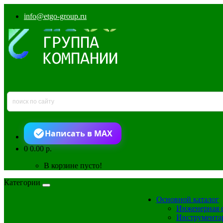
info@etgo-group.ru
Написать в MAX
0
0.00 р.
В корзине пусто!
Категории
Основной каталог
Инженерная 
Инструмента