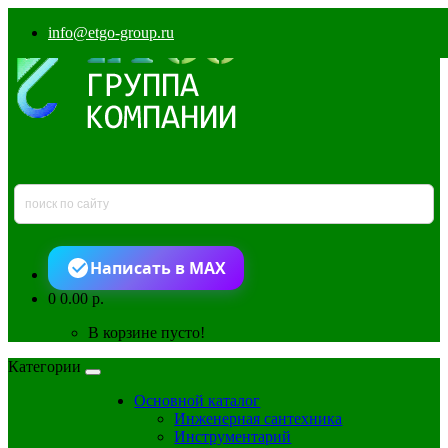
info@etgo-group.ru
Написать в MAX
0
0.00 р.
В корзине пусто!
Категории
Основной каталог
Инженерная сантехника
Инструментарий