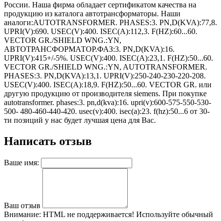
России. Наша фирма обладает сертификатом качества на
продукцию из каталога автотрансформаторы. Наши
аналоги:AUTOTRANSFORMER. PHASES:3. PN,D(KVA):77,8.
UPRI(V):690. USEC(V):400. ISEC(A):112,3. F(HZ):60...60.
VECTOR GR./SHIELD WNG.:YN,
АВТОТРАНСФОРМАТОР.ФАЗ:3. PN,D(KVA):16.
UPRI(V):415+/-5%. USEC(V):400. ISEC(A):23,1. F(HZ):50...60.
VECTOR GR./SHIELD WNG.:YN, AUTOTRANSFORMER.
PHASES:3. PN,D(KVA):13,1. UPRI(V):250-240-230-220-208.
USEC(V):400. ISEC(A):18,9. F(HZ):50...60. VECTOR GR. или
другую продукцию от производителя siemens. При покупке
autotransformer. phases:3. pn,d(kva):16. upri(v):600-575-550-530-
500- 480-460-440-420. usec(v):400. isec(a):23. f(hz):50...6 от 30-
ти позиций у нас будет лучшая цена для Вас.
Написать отзыв
Ваше имя:
Ваш отзыв
Внимание:
HTML не поддерживается! Используйте обычный