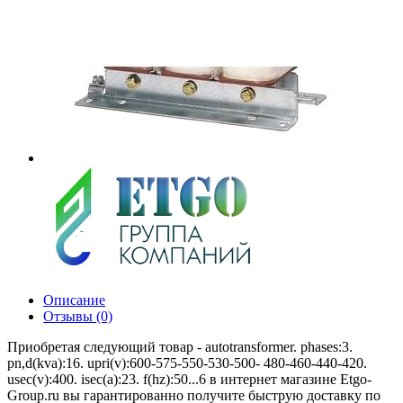
Описание
Отзывы (0)
Приобретая следующий товар - autotransformer. phases:3.
pn,d(kva):16. upri(v):600-575-550-530-500- 480-460-440-420.
usec(v):400. isec(a):23. f(hz):50...6 в интернет магазине Etgo-
Group.ru вы гарантированно получите быструю доставку по