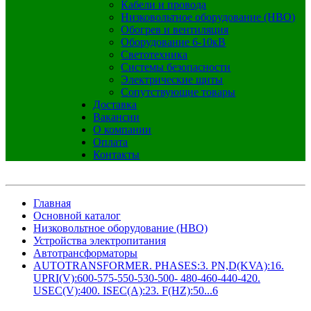
Кабели и провода
Низковольтное оборудование (НВО)
Обогрев и вентиляция
Оборудование 6-10кВ
Светотехника
Системы безопасности
Электрические щиты
Сопутствующие товары
Доставка
Вакансии
О компании
Оплата
Контакты
Главная
Основной каталог
Низковольтное оборудование (НВО)
Устройства электропитания
Автотрансформаторы
AUTOTRANSFORMER. PHASES:3. PN,D(KVA):16.
UPRI(V):600-575-550-530-500- 480-460-440-420.
USEC(V):400. ISEC(A):23. F(HZ):50...6