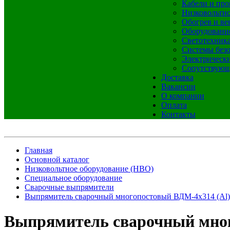
Кабели и про
Низковольтно
Обогрев и ве
Оборудовани
Светотехник
Системы без
Электрическ
Сопутствующ
Доставка
Вакансии
О компании
Оплата
Контакты
Главная
Основной каталог
Низковольтное оборудование (НВО)
Специальное оборудование
Сварочные выпрямители
Выпрямитель сварочный многопостовый ВДМ-4х314 (Al)
Выпрямитель сварочный мног