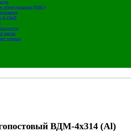
вода
е оборудование (НВО)
нтиляция
е 6-10кВ
а
опасности
ие щиты
ие товары
опостовый ВДМ-4х314 (Al)