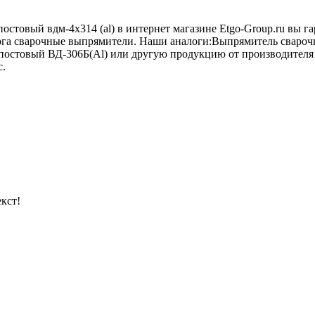
стовый вдм-4х314 (al) в интернет магазине Etgo-Group.ru вы г
алога сварочные выпрямители. Наши аналоги:Выпрямитель свар
остовый ВД-306Б(Al) или другую продукцию от производителя
с.
кст!