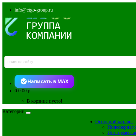
info@etgo-group.ru
Написать в MAX
0
0.00 р.
В корзине пусто!
Категории
Основной каталог
Инженерная 
Инструмента