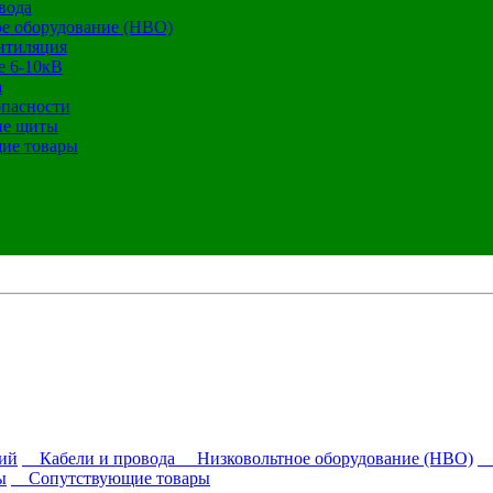
вода
е оборудование (НВО)
нтиляция
е 6-10кВ
а
опасности
ие щиты
ие товары
ий
Кабели и провода
Низковольтное оборудование (НВО)
О
ы
Сопутствующие товары