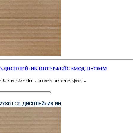
LCD-ДИСПЛЕЙ+ИК ИНТЕРФЕЙС 6МОД. D=70ММ
63а eib 2хs0 lcd-дисплей+ик интерфейс ..