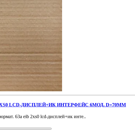
 2ХS0 LCD-ДИСПЛЕЙ+ИК ИНТЕРФЕЙС 6МОД. D=70ММ
рмат. 63а eib 2хs0 lcd-дисплей+ик инте..