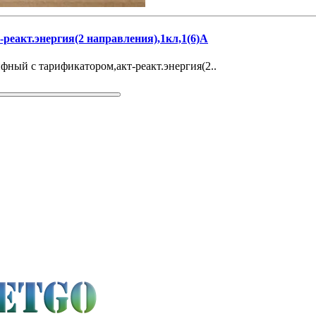
реакт.энергия(2 направления),1кл,1(6)А
фный с тарификатором,акт-реакт.энергия(2..