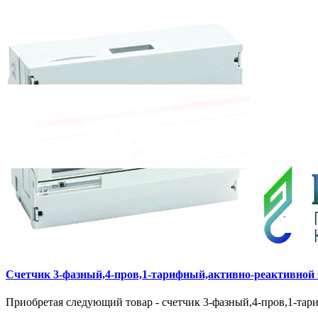
Cчетчик 3-фазный,4-пров,1-тарифный,активно-реактивной э
Приобретая следующий товар - cчетчик 3-фазный,4-пров,1-тари