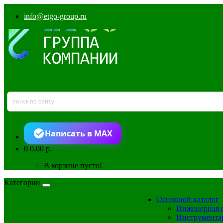
info@etgo-group.ru
Написать в MAX
0
0.00 р.
В корзине пусто!
Категории
Основной каталог
Инженерная 
Инструмента