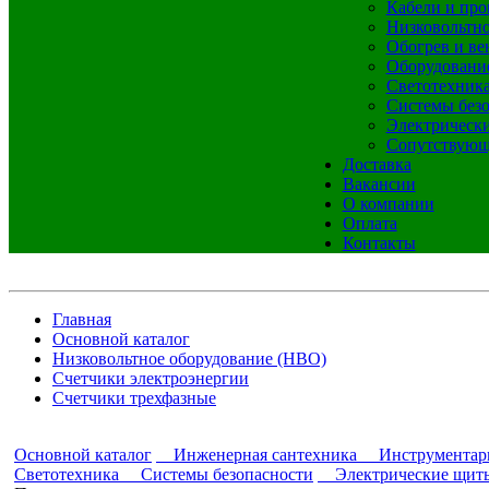
Кабели и про
Низковольтно
Обогрев и ве
Оборудовани
Светотехник
Системы без
Электрическ
Сопутствующ
Доставка
Вакансии
О компании
Оплата
Контакты
Главная
Основной каталог
Низковольтное оборудование (НВО)
Счетчики электроэнергии
Счетчики трехфазные
Основной каталог
Инженерная сантехника
Инструментар
Светотехника
Системы безопасности
Электрические щит