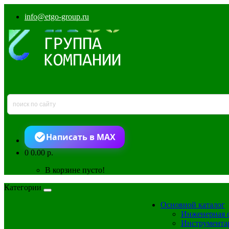
info@etgo-group.ru
Написать в MAX
0
0.00 р.
В корзине пусто!
Категории
Основной каталог
Инженерная 
Инструмента