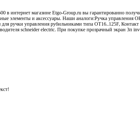
500 в интернет магазине Etgo-Group.ru вы гарантированно получ
льные элементы и аксессуары. Наши аналоги:Ручка управления 
 для ручки управления рубильниками типа ОТ16..125F, Контак
ителя schneider electric. При покупке прозрачный экран 3п inv6
кст!