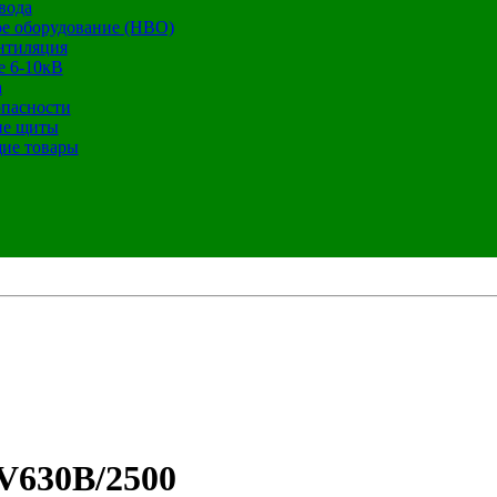
вода
е оборудование (НВО)
нтиляция
е 6-10кВ
а
опасности
ие щиты
ие товары
630B/2500