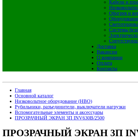
Кабели и про
Низковольтно
Обогрев и ве
Оборудовани
Светотехник
Системы без
Электрическ
Сопутствующ
Доставка
Вакансии
О компании
Оплата
Контакты
Главная
Основной каталог
Низковольтное оборудование (НВО)
Рубильники, разъединители, выключатели нагрузки
Вспомогательные элементы и аксессуары
ПРОЗРАЧНЫЙ ЭКРАН 3П INV630B/2500
ПРОЗРАЧНЫЙ ЭКРАН 3П INV