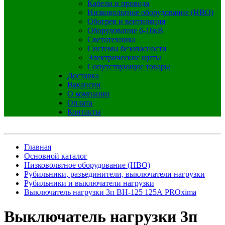
Кабели и провода
Низковольтное оборудование (НВО)
Обогрев и вентиляция
Оборудование 6-10кВ
Светотехника
Системы безопасности
Электрические щиты
Сопутствующие товары
Доставка
Вакансии
О компании
Оплата
Контакты
Главная
Основной каталог
Низковольтное оборудование (НВО)
Рубильники, разъединители, выключатели нагрузки
Рубильники и выключатели нагрузки
Выключатель нагрузки 3п ВН-125 125А PROxima
Выключатель нагрузки 3п