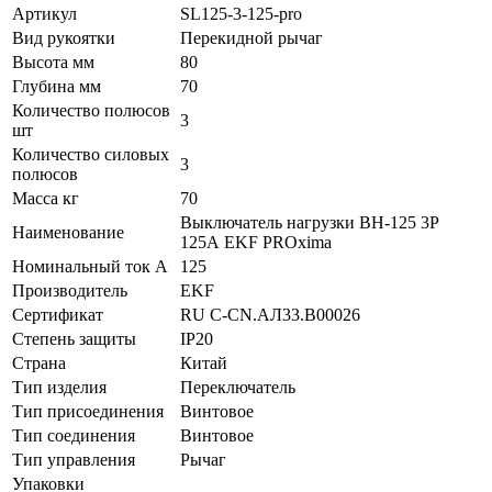
Артикул
SL125-3-125-pro
Вид рукоятки
Перекидной рычаг
Высота мм
80
Глубина мм
70
Количество полюсов
3
шт
Количество силовых
3
полюсов
Масса кг
70
Выключатель нагрузки ВН-125 3P
Наименование
125А EKF PROxima
Номинальный ток А
125
Производитель
EKF
Сертификат
RU C-CN.АЛ33.B00026
Степень защиты
IP20
Страна
Китай
Тип изделия
Переключатель
Тип присоединения
Винтовое
Тип соединения
Винтовое
Тип управления
Рычаг
Упаковки