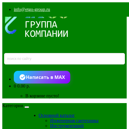
info@etgo-group.ru
Написать в MAX
0
0.00 р.
В корзине пусто!
Категории
Основной каталог
Инженерная сантехника
Инструментарий