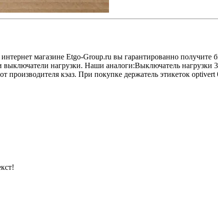
 в интернет магазине Etgo-Group.ru вы гарантированно получите
 и выключатели нагрузки. Наши аналоги:Выключатель нагрузки 
роизводителя кэаз. При покупке держатель этикеток optivert 00
кст!