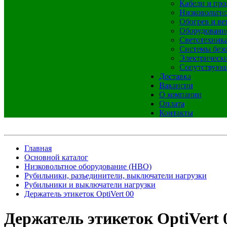
Кабели и про
Низковольтно
Обогрев и ве
Оборудовани
Светотехник
Системы без
Электрическ
Сопутствующ
Доставка
Вакансии
О компании
Оплата
Контакты
Главная
Основной каталог
Низковольтное оборудование (НВО)
Рубильники, разъединители, выключатели нагрузки
Рубильники и выключатели нагрузки
Держатель этикеток OptiVert 00
Держатель этикеток OptiVert 