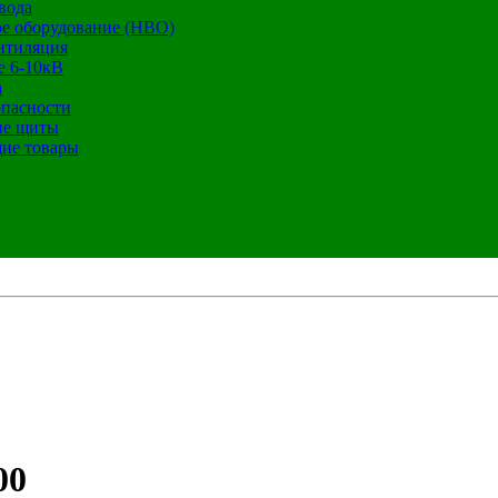
вода
е оборудование (НВО)
нтиляция
е 6-10кВ
а
опасности
ие щиты
ие товары
00