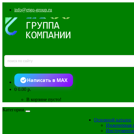
info@etgo-group.ru
Написать в MAX
0
0.00 р.
В корзине пусто!
Категории
Основной каталог
Инженерная 
Инструмента