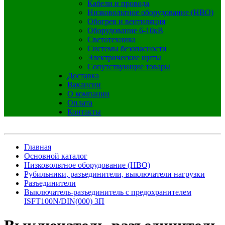
Кабели и провода
Низковольтное оборудование (НВО)
Обогрев и вентиляция
Оборудование 6-10кВ
Светотехника
Системы безопасности
Электрические щиты
Сопутствующие товары
Доставка
Вакансии
О компании
Оплата
Контакты
Главная
Основной каталог
Низковольтное оборудование (НВО)
Рубильники, разъединители, выключатели нагрузки
Разъединители
Выключатель-разъединитель с предохранителем
ISFT100N/DIN(000) 3П