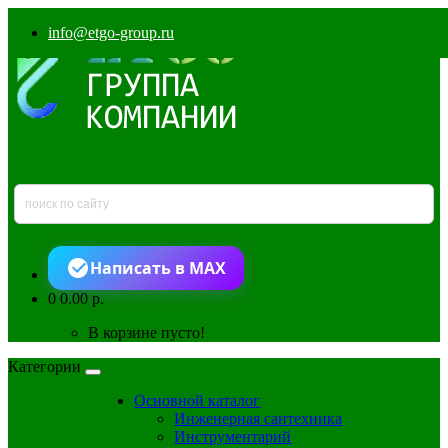
info@etgo-group.ru
Написать в MAX
0
0.00 р.
В корзине пусто!
Категории
Основной каталог
Инженерная сантехника
Инструментарий