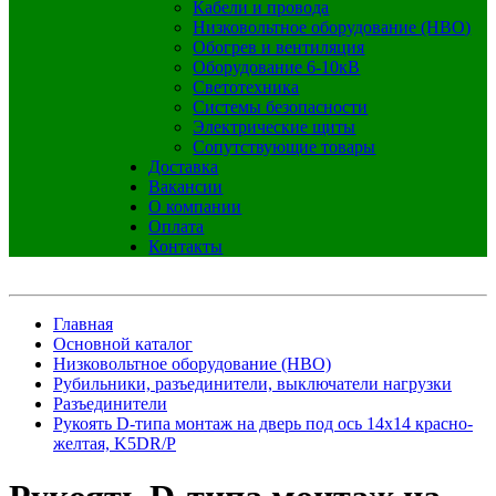
Кабели и провода
Низковольтное оборудование (НВО)
Обогрев и вентиляция
Оборудование 6-10кВ
Светотехника
Системы безопасности
Электрические щиты
Сопутствующие товары
Доставка
Вакансии
О компании
Оплата
Контакты
Главная
Основной каталог
Низковольтное оборудование (НВО)
Рубильники, разъединители, выключатели нагрузки
Разъединители
Рукоять D-типа монтаж на дверь под ось 14х14 красно-
желтая, K5DR/P