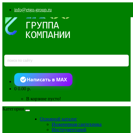
info@etgo-group.ru
Написать в MAX
0
0.00 р.
В корзине пусто!
Категории
Основной каталог
Инженерная сантехника
Инструментарий